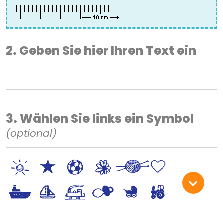
2. Geben Sie hier Ihren Text ein
3. Wählen Sie links ein Symbol
(optional)
*
V
C
+
W
U
.
<
;
S
R
M