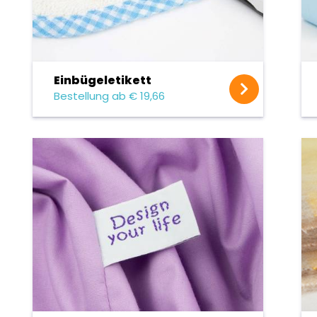
Einbügel­etikett
Bestellung ab € 19,66