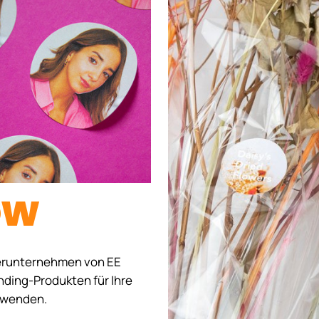
ow
erunternehmen von EE
nding-Produkten für Ihre
s wenden.